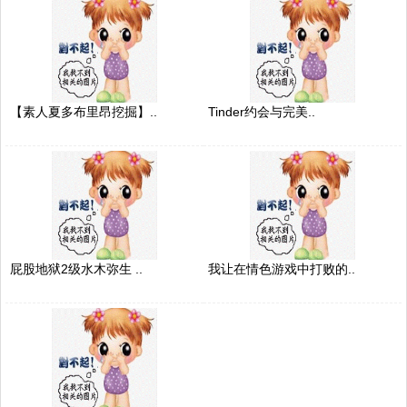
【素人夏多布里昂挖掘】..
Tinder约会与完美..
屁股地狱2级水木弥生 ..
我让在情色游戏中打败的..